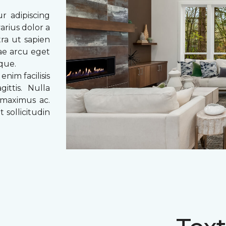
r adipiscing
arius dolor a
tra ut sapien
tae arcu eget
eque.
enim facilisis
ittis. Nulla
 maximus ac.
 sollicitudin