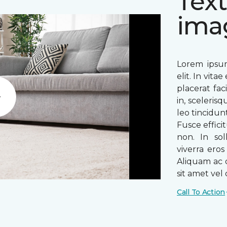
Text
ima
Lorem ipsum
elit. In vit
placerat fac
in, sceleris
Play
leo tincidun
Fusce efficit
non. In sol
viverra ero
Aliquam ac o
sit amet vel o
Call To Action